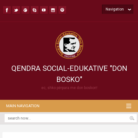
Navigation
QENDRA SOCIAL-EDUKATIVE "DON
BOSKO"
ec, shko përpara me don boskon!
MAIN NAVIGATION