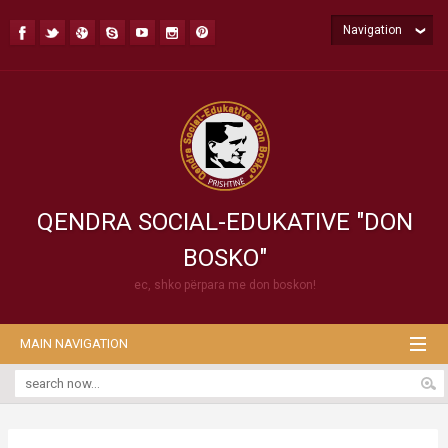
Navigation
QENDRA SOCIAL-EDUKATIVE "DON
BOSKO"
ec, shko përpara me don boskon!
MAIN NAVIGATION