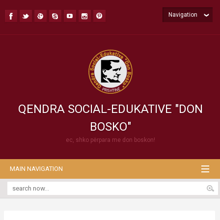
Navigation
QENDRA SOCIAL-EDUKATIVE "DON
BOSKO"
ec, shko përpara me don boskon!
MAIN NAVIGATION