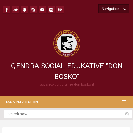
Navigation
QENDRA SOCIAL-EDUKATIVE "DON
BOSKO"
ec, shko përpara me don boskon!
MAIN NAVIGATION