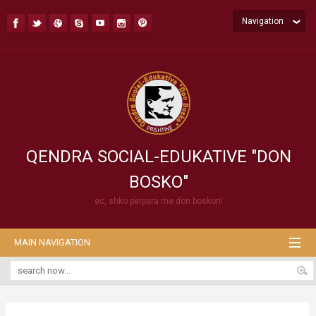
Navigation
QENDRA SOCIAL-EDUKATIVE "DON
BOSKO"
ec, shko përpara me don boskon!
MAIN NAVIGATION