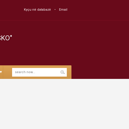
Kyçu në databazë
Email
SKO"
▼