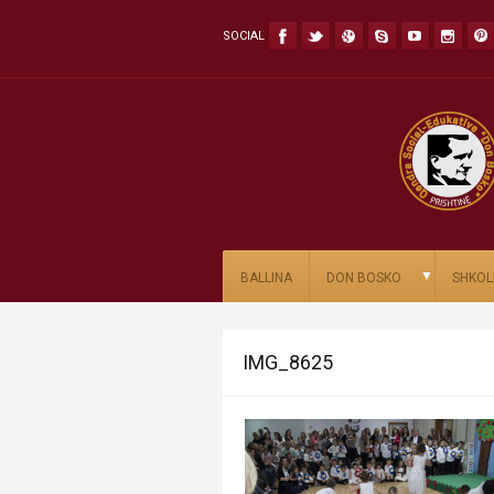
SOCIAL
▼
BALLINA
DON BOSKO
SHKOL
IMG_8625