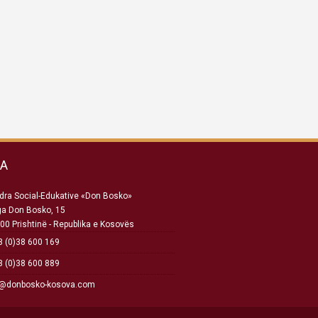
SA
ra Social-Edukative «Don Bosko»
ga Don Bosko, 15
00 Prishtinë - Republika e Kosovës
 (0)38 600 169
 (0)38 600 889
o@donbosko-kosova.com