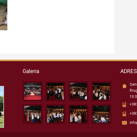
Galeria
ADRE
Qend
Rru
10 0
+383
+383
inf