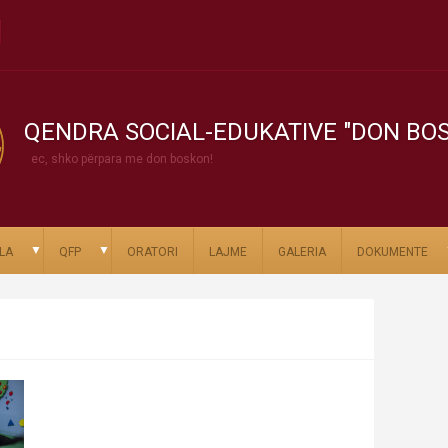
QENDRA SOCIAL-EDUKATIVE "DON BO
ec, shko përpara me don boskon!
▼
▼
LA
QFP
ORATORI
LAJME
GALERIA
DOKUMENTE