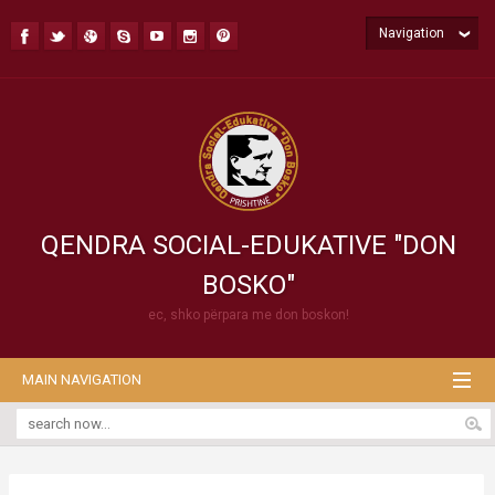
Navigation
QENDRA SOCIAL-EDUKATIVE "DON
BOSKO"
ec, shko përpara me don boskon!
MAIN NAVIGATION