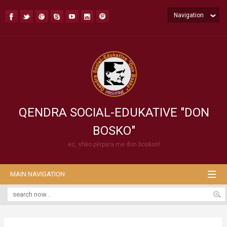
Navigation
QENDRA SOCIAL-EDUKATIVE "DON
BOSKO"
ec, shko përpara me don boskon!
MAIN NAVIGATION