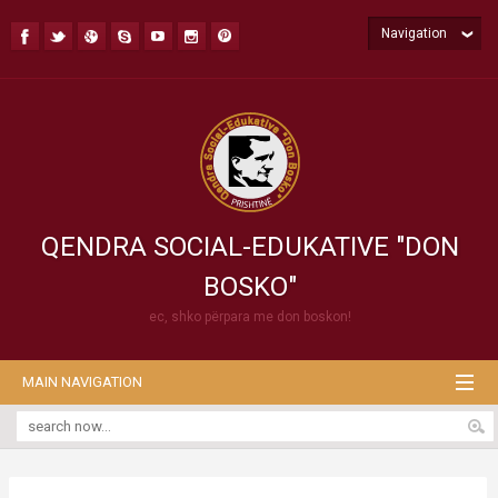
Navigation
QENDRA SOCIAL-EDUKATIVE "DON
BOSKO"
ec, shko përpara me don boskon!
MAIN NAVIGATION