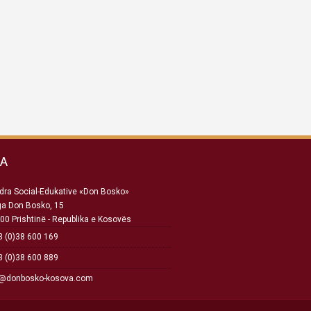
SA
ra Social-Edukative «Don Bosko»
ga Don Bosko, 15
00 Prishtinë - Republika e Kosovës
 (0)38 600 169
 (0)38 600 889
o@donbosko-kosova.com