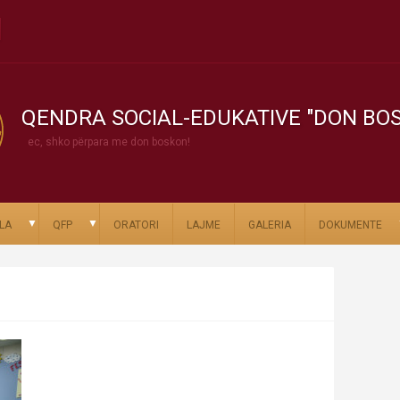
QENDRA SOCIAL-EDUKATIVE "DON BO
ec, shko përpara me don boskon!
▼
▼
LA
QFP
ORATORI
LAJME
GALERIA
DOKUMENTE