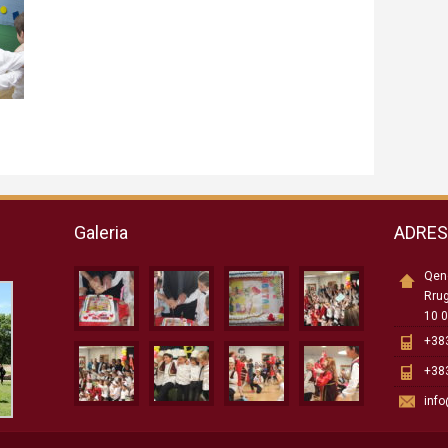
Galeria
ADRE
Qend
Rru
10 0
+383
+383
inf