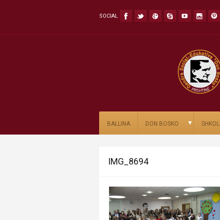
SOCIAL
▼
BALLINA
DON BOSKO
SHKOL
IMG_8694