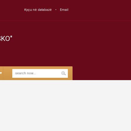
Kyçu në databazë
Email
SKO"
▼