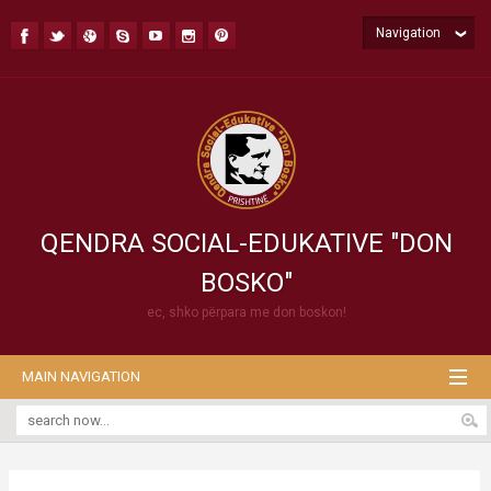
Navigation
QENDRA SOCIAL-EDUKATIVE "DON
BOSKO"
ec, shko përpara me don boskon!
MAIN NAVIGATION