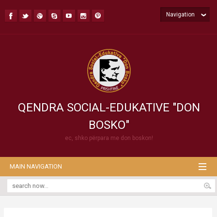
Navigation
QENDRA SOCIAL-EDUKATIVE "DON
BOSKO"
ec, shko përpara me don boskon!
MAIN NAVIGATION