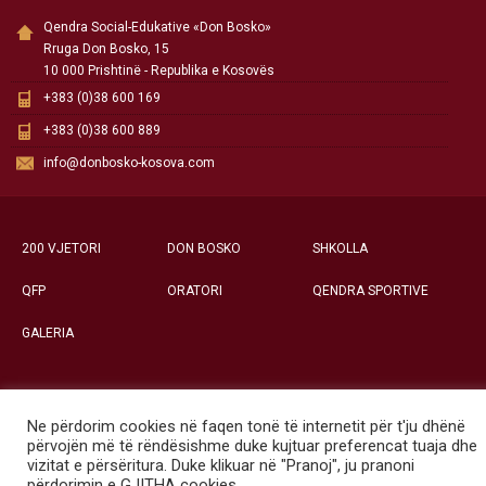
Qendra Social-Edukative «Don Bosko»
Rruga Don Bosko, 15
10 000 Prishtinë - Republika e Kosovës
+383 (0)38 600 169
+383 (0)38 600 889
info@donbosko-kosova.com
200 VJETORI
DON BOSKO
SHKOLLA
QFP
ORATORI
QENDRA SPORTIVE
GALERIA
Ne përdorim cookies në faqen tonë të internetit për t'ju dhënë
Të gjitha të drejtat e rezervuara ©
përvojën më të rëndësishme duke kujtuar preferencat tuaja dhe
Qendra Social-Edukative «Don Bosko» - Prishtinë
vizitat e përsëritura. Duke klikuar në "Pranoj", ju pranoni
përdorimin e GJITHA cookies.