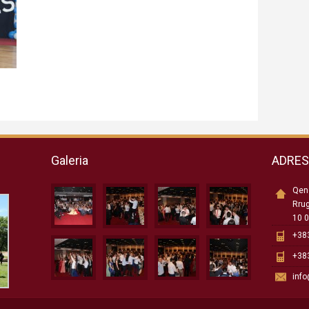
Galeria
ADRE
Qend
Rru
10 0
+383
+383
inf