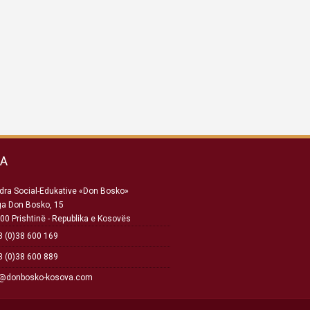
SA
ra Social-Edukative «Don Bosko»
ga Don Bosko, 15
00 Prishtinë - Republika e Kosovës
 (0)38 600 169
 (0)38 600 889
o@donbosko-kosova.com