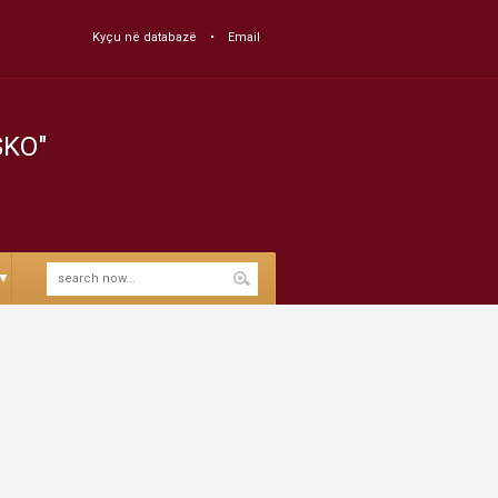
Kyçu në databazë
Email
SKO"
▼