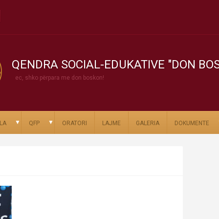
QENDRA SOCIAL-EDUKATIVE "DON BO
ec, shko përpara me don boskon!
▼
▼
LA
QFP
ORATORI
LAJME
GALERIA
DOKUMENTE