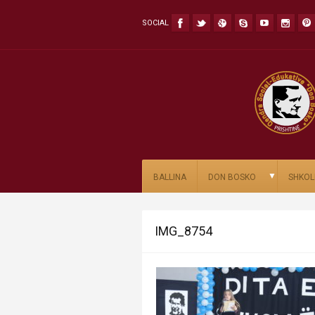
SOCIAL
▼
BALLINA
DON BOSKO
SHKOL
IMG_8754