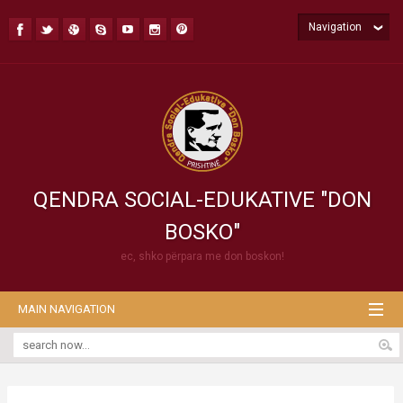
Navigation
QENDRA SOCIAL-EDUKATIVE "DON
BOSKO"
ec, shko përpara me don boskon!
MAIN NAVIGATION