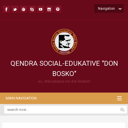
Navigation
QENDRA SOCIAL-EDUKATIVE "DON
BOSKO"
ec, shko përpara me don boskon!
MAIN NAVIGATION