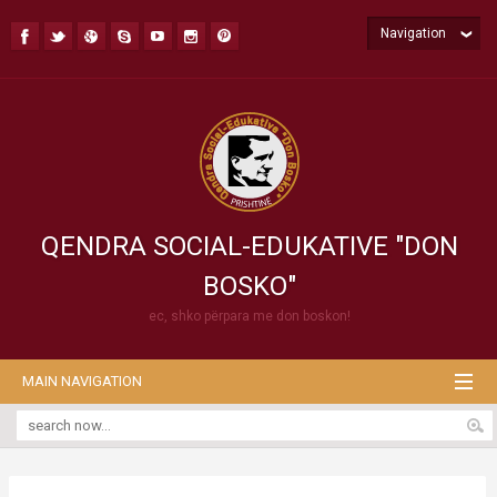
Navigation
QENDRA SOCIAL-EDUKATIVE "DON
BOSKO"
ec, shko përpara me don boskon!
MAIN NAVIGATION