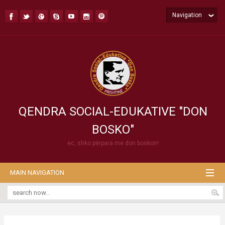
Navigation
QENDRA SOCIAL-EDUKATIVE "DON
BOSKO"
ec, shko përpara me don boskon!
MAIN NAVIGATION