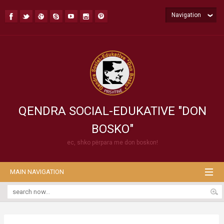
Navigation
QENDRA SOCIAL-EDUKATIVE "DON
BOSKO"
ec, shko përpara me don boskon!
MAIN NAVIGATION