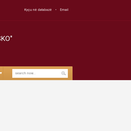
Kyçu në databazë
Email
SKO"
▼