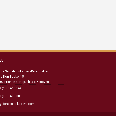
SA
ra Social-Edukative «Don Bosko»
ga Don Bosko, 15
00 Prishtinë - Republika e Kosovës
 (0)38 600 169
 (0)38 600 889
o@donbosko-kosova.com