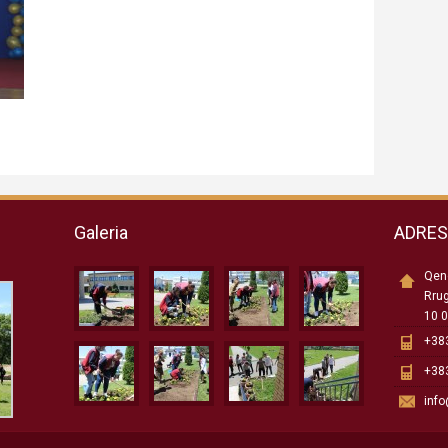
Galeria
ADRE
Qend
Rru
10 0
+383
+383
inf