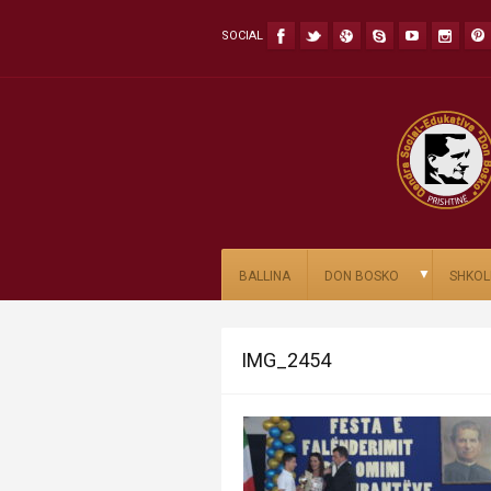
SOCIAL
▼
BALLINA
DON BOSKO
SHKOL
IMG_2454