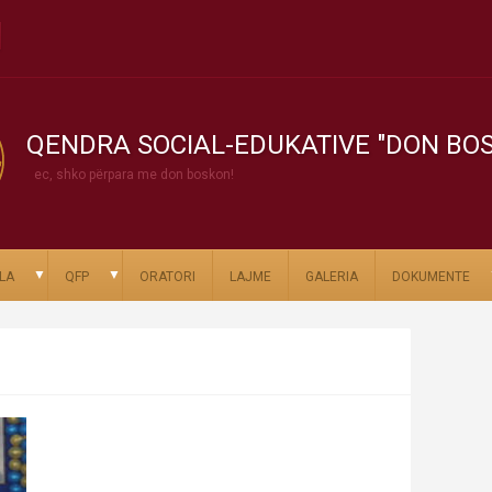
QENDRA SOCIAL-EDUKATIVE "DON BO
ec, shko përpara me don boskon!
▼
▼
LA
QFP
ORATORI
LAJME
GALERIA
DOKUMENTE