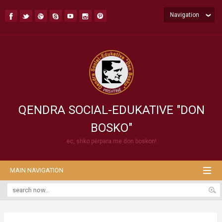
Navigation
QENDRA SOCIAL-EDUKATIVE "DON
BOSKO"
ec, shko përpara me don boskon!
MAIN NAVIGATION