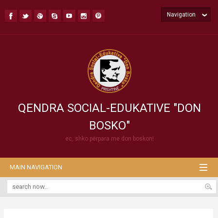
Navigation
QENDRA SOCIAL-EDUKATIVE "DON
BOSKO"
ec, shko përpara me don boskon!
MAIN NAVIGATION