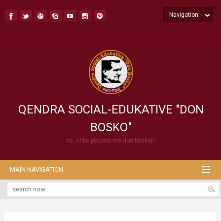
Navigation
QENDRA SOCIAL-EDUKATIVE "DON
BOSKO"
ec, shko përpara me don boskon!
MAIN NAVIGATION