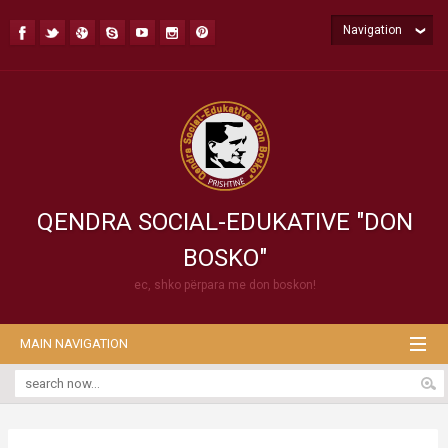
Navigation
QENDRA SOCIAL-EDUKATIVE "DON
BOSKO"
ec, shko përpara me don boskon!
MAIN NAVIGATION