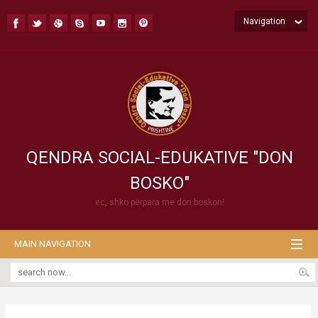
Navigation
QENDRA SOCIAL-EDUKATIVE "DON
BOSKO"
ec, shko përpara me don boskon!
MAIN NAVIGATION