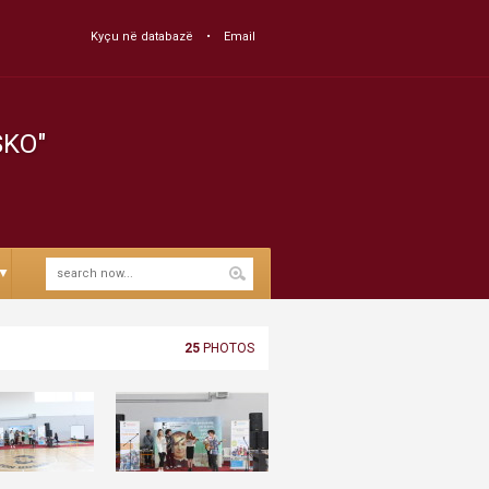
Kyçu në databazë
Email
SKO"
▼
25
PHOTOS