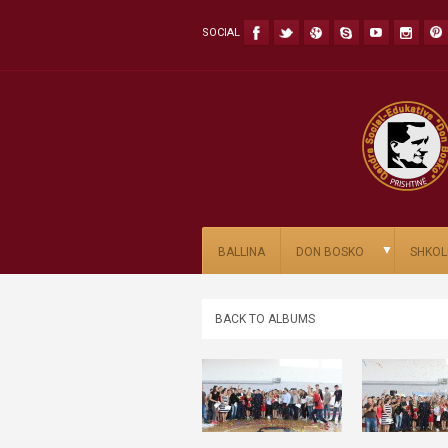
SOCIAL
▼
BALLINA
DON BOSKO
SHKOL
BACK TO ALBUMS