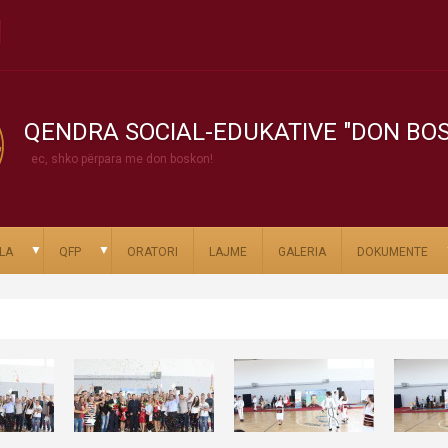
QENDRA SOCIAL-EDUKATIVE "DON BO
ec, shko përpara me don boskon!
▼
▼
LA
QFP
ORATORI
LAJME
GALERIA
DOKUMENTE