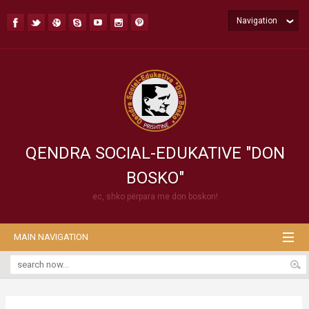
Navigation
QENDRA SOCIAL-EDUKATIVE "DON
BOSKO"
ec, shko përpara me don boskon!
MAIN NAVIGATION