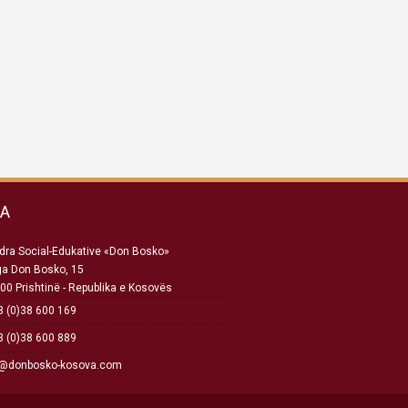
SA
ra Social-Edukative «Don Bosko»
ga Don Bosko, 15
00 Prishtinë - Republika e Kosovës
 (0)38 600 169
 (0)38 600 889
o@donbosko-kosova.com