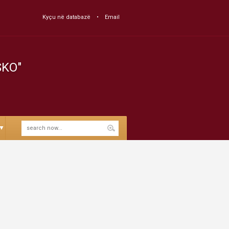
Kyçu në databazë
Email
SKO"
▼