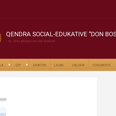
QENDRA SOCIAL-EDUKATIVE "DON BO
ec, shko përpara me don boskon!
▼
▼
LA
QFP
ORATORI
LAJME
GALERIA
DOKUMENTE