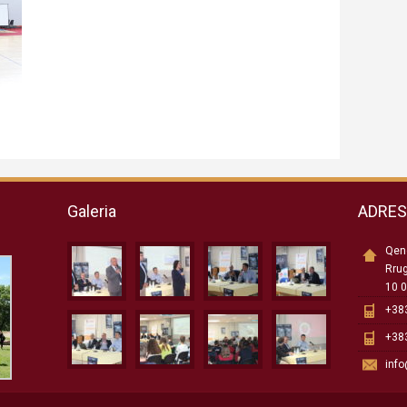
Galeria
ADRE
Qend
Rru
10 0
+383
+383
inf