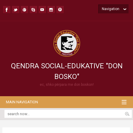
Navigation
QENDRA SOCIAL-EDUKATIVE "DON
BOSKO"
ec, shko përpara me don boskon!
MAIN NAVIGATION