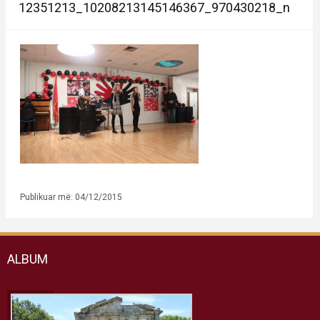
12351213_10208213145146367_970430218_n
Publikuar më: 04/12/2015
ALBUM