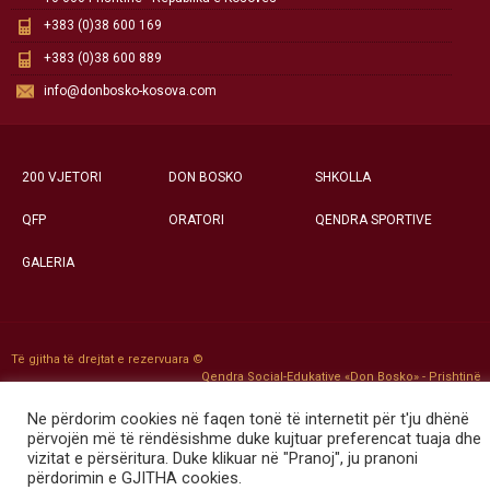
+383 (0)38 600 169
+383 (0)38 600 889
info@donbosko-kosova.com
200 VJETORI
DON BOSKO
SHKOLLA
QFP
ORATORI
QENDRA SPORTIVE
GALERIA
Të gjitha të drejtat e rezervuara ©
Qendra Social-Edukative «Don Bosko» - Prishtinë
Ne përdorim cookies në faqen tonë të internetit për t'ju dhënë
përvojën më të rëndësishme duke kujtuar preferencat tuaja dhe
vizitat e përsëritura. Duke klikuar në "Pranoj", ju pranoni
përdorimin e GJITHA cookies.