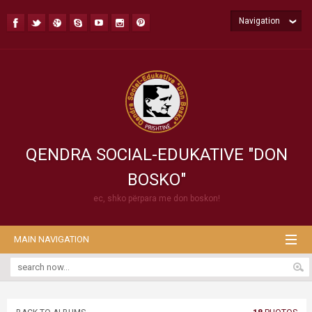
Navigation
QENDRA SOCIAL-EDUKATIVE "DON
BOSKO"
ec, shko përpara me don boskon!
MAIN NAVIGATION