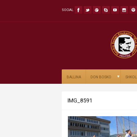
SOCIAL
▼
BALLINA
DON BOSKO
SHKOL
IMG_8591