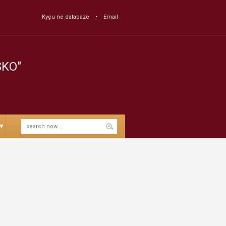
Kyçu në databazë
Email
SKO"
▼