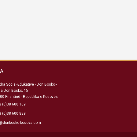
SA
ra Social-Edukative «Don Bosko»
ga Don Bosko, 15
00 Prishtinë - Republika e Kosovës
 (0)38 600 169
 (0)38 600 889
o@donbosko-kosova.com