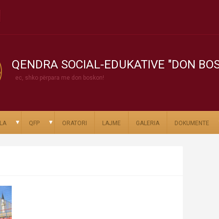
QENDRA SOCIAL-EDUKATIVE "DON BO
ec, shko përpara me don boskon!
▼
▼
LA
QFP
ORATORI
LAJME
GALERIA
DOKUMENTE