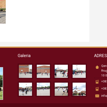
Galeria
ADRE
Qend
Rru
10 0
+383
+383
inf