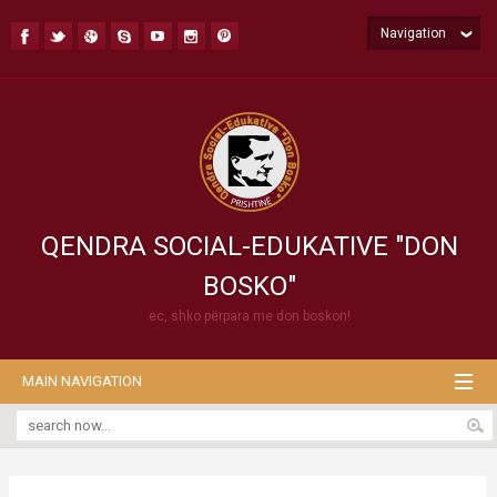
Navigation
QENDRA SOCIAL-EDUKATIVE "DON
BOSKO"
ec, shko përpara me don boskon!
MAIN NAVIGATION