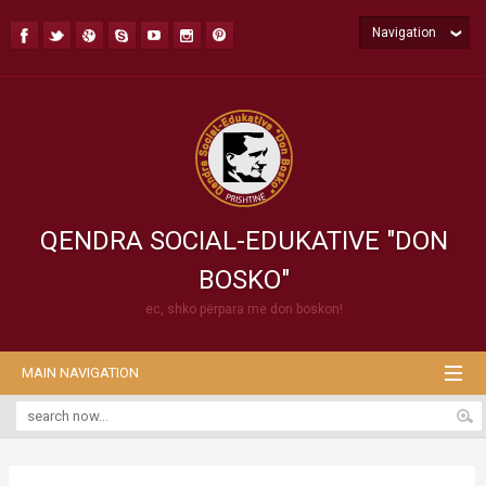
Navigation
QENDRA SOCIAL-EDUKATIVE "DON
BOSKO"
ec, shko përpara me don boskon!
MAIN NAVIGATION