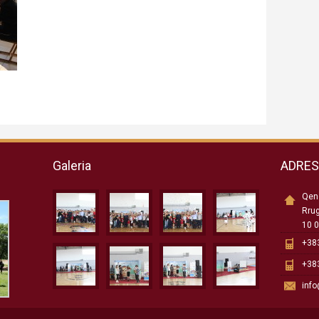
Galeria
ADRE
Qend
Rru
10 0
+383
+383
inf