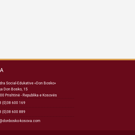
SA
ra Social-Edukative «Don Bosko»
ga Don Bosko, 15
00 Prishtinë - Republika e Kosovës
 (0)38 600 169
 (0)38 600 889
o@donbosko-kosova.com