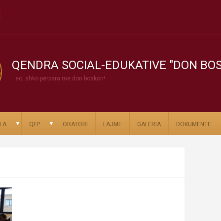
QENDRA SOCIAL-EDUKATIVE "DON BO
ec, shko përpara me don boskon!
▼
▼
LA
QFP
ORATORI
LAJME
GALERIA
DOKUMENTE