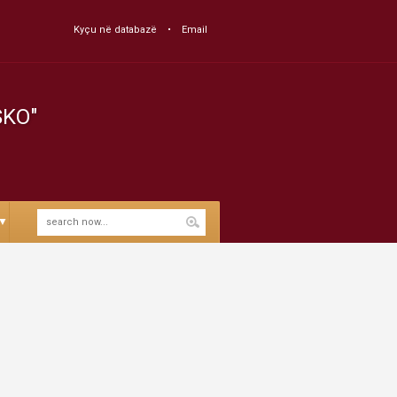
Kyçu në databazë
Email
SKO"
▼