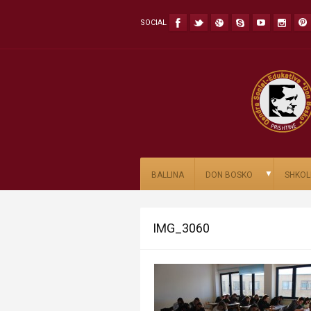
SOCIAL
▼
BALLINA
DON BOSKO
SHKOL
IMG_3060