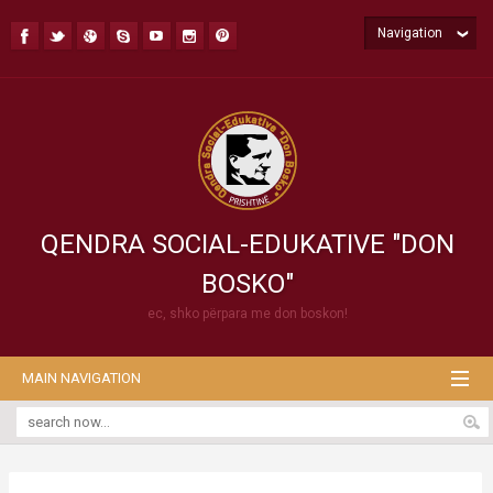
Navigation
QENDRA SOCIAL-EDUKATIVE "DON
BOSKO"
ec, shko përpara me don boskon!
MAIN NAVIGATION