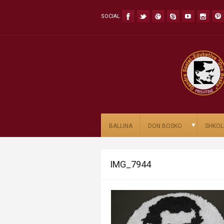
SOCIAL
▼
BALLINA
DON BOSKO
SHKOL
IMG_7944