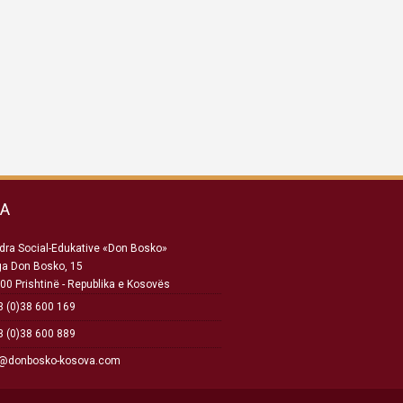
SA
ra Social-Edukative «Don Bosko»
ga Don Bosko, 15
00 Prishtinë - Republika e Kosovës
 (0)38 600 169
 (0)38 600 889
o@donbosko-kosova.com