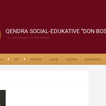
QENDRA SOCIAL-EDUKATIVE "DON BO
ec, shko përpara me don boskon!
▼
▼
LA
QFP
ORATORI
LAJME
GALERIA
DOKUMENTE