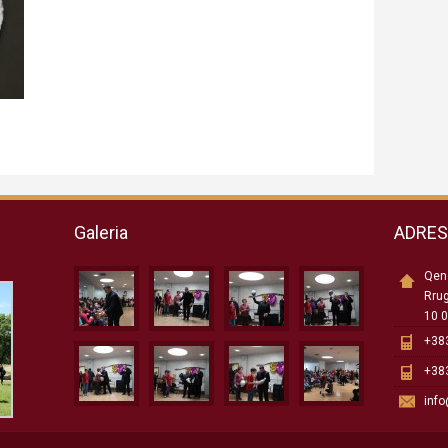
Galeria
ADRE
Qend
Rru
10 0
+383
+383
inf