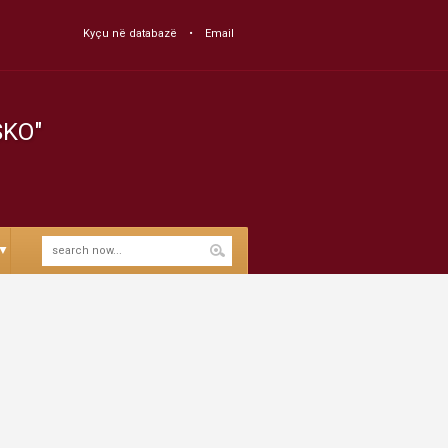
Kyçu në databazë
Email
SKO"
▼