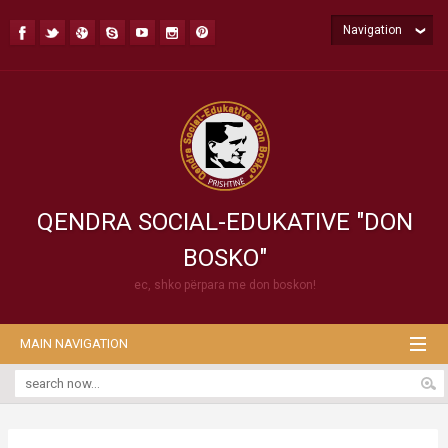
Navigation
QENDRA SOCIAL-EDUKATIVE "DON
BOSKO"
ec, shko përpara me don boskon!
MAIN NAVIGATION