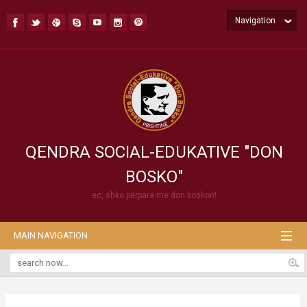
Navigation
QENDRA SOCIAL-EDUKATIVE "DON
BOSKO"
ec, shko përpara me don boskon!
MAIN NAVIGATION