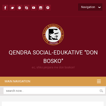
Navigation
QENDRA SOCIAL-EDUKATIVE "DON
BOSKO"
ec, shko përpara me don boskon!
MAIN NAVIGATION