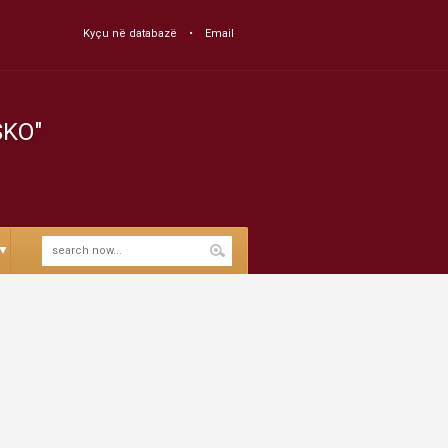
Kyçu në databazë
Email
SKO"
▼