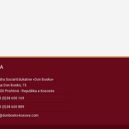
SA
ra Social-Edukative «Don Bosko»
ga Don Bosko, 15
00 Prishtinë - Republika e Kosovës
 (0)38 600 169
 (0)38 600 889
o@donbosko-kosova.com