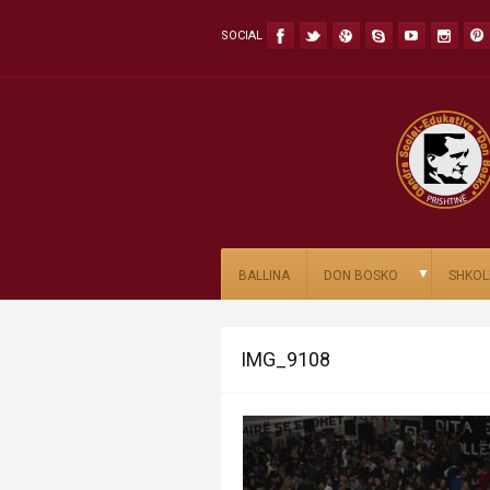
SOCIAL
▼
BALLINA
DON BOSKO
SHKOL
IMG_9108