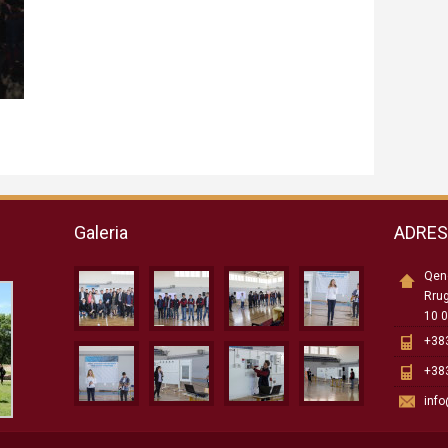
Galeria
ADRE
Qend
Rru
10 0
+383
+383
inf