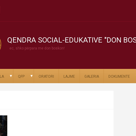
QENDRA SOCIAL-EDUKATIVE "DON BO
ec, shko përpara me don boskon!
▼
▼
LA
QFP
ORATORI
LAJME
GALERIA
DOKUMENTE