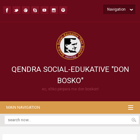
Navigation
QENDRA SOCIAL-EDUKATIVE "DON
BOSKO"
ec, shko përpara me don boskon!
MAIN NAVIGATION