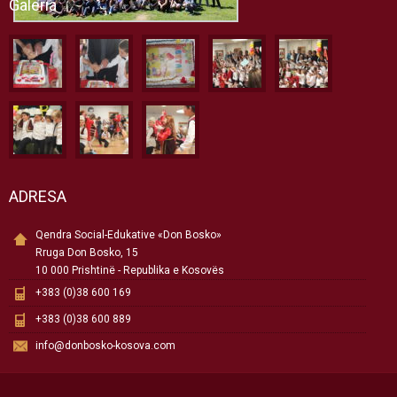
Galeria
ADRESA
Qendra Social-Edukative «Don Bosko»
Rruga Don Bosko, 15
10 000 Prishtinë - Republika e Kosovës
+383 (0)38 600 169
+383 (0)38 600 889
info@donbosko-kosova.com