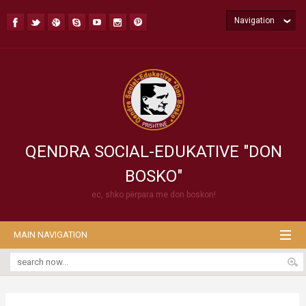
Navigation
QENDRA SOCIAL-EDUKATIVE "DON
BOSKO"
ec, shko përpara me don boskon!
MAIN NAVIGATION