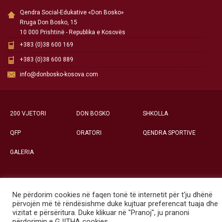
Qendra Social-Edukative «Don Bosko»
Rruga Don Bosko, 15
10 000 Prishtinë - Republika e Kosovës
+383 (0)38 600 169
+383 (0)38 600 889
info@donbosko-kosova.com
200 VJETORI
DON BOSKO
SHKOLLA
QFP
ORATORI
QENDRA SPORTIVE
GALERIA
Ne përdorim cookies në faqen tonë të internetit për t'ju dhënë
Të gjitha të drejtat e rezervuara ©
përvojën më të rëndësishme duke kujtuar preferencat tuaja dhe
Qendra Social-Edukative «Don Bosko» - Prishtinë
vizitat e përsëritura. Duke klikuar në "Pranoj", ju pranoni
përdorimin e GJITHA cookies.