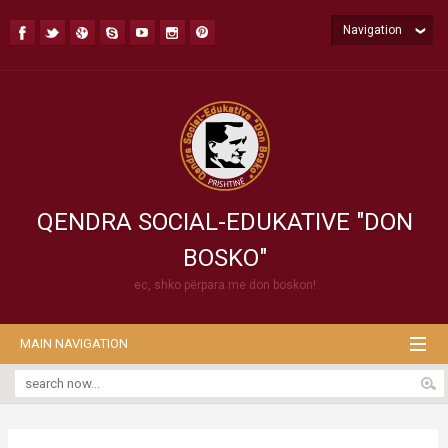
Navigation
QENDRA SOCIAL-EDUKATIVE "DON
BOSKO"
ec, shko përpara me don boskon!
MAIN NAVIGATION