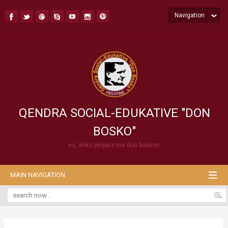
Navigation
QENDRA SOCIAL-EDUKATIVE "DON
BOSKO"
ec, shko përpara me don boskon!
MAIN NAVIGATION