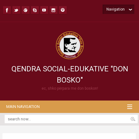
Navigation
QENDRA SOCIAL-EDUKATIVE "DON
BOSKO"
ec, shko përpara me don boskon!
MAIN NAVIGATION