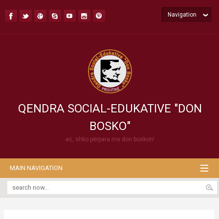
Navigation
QENDRA SOCIAL-EDUKATIVE "DON
BOSKO"
ec, shko përpara me don boskon!
MAIN NAVIGATION