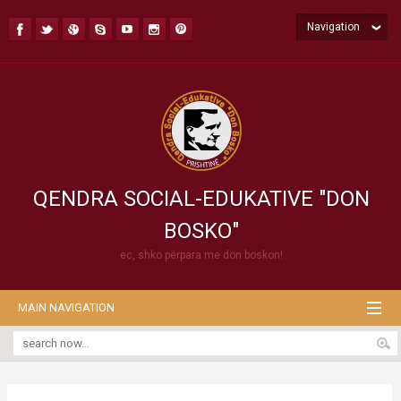
Navigation
QENDRA SOCIAL-EDUKATIVE "DON
BOSKO"
ec, shko përpara me don boskon!
MAIN NAVIGATION