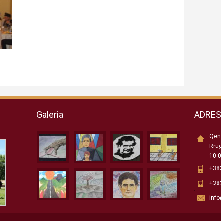
Galeria
ADRE
Qend
Rru
10 0
+383
+383
inf