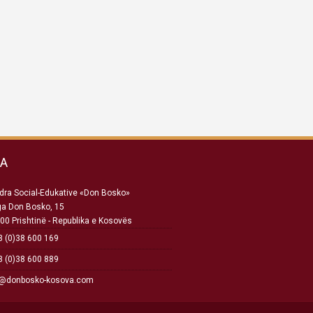
SA
ra Social-Edukative «Don Bosko»
ga Don Bosko, 15
00 Prishtinë - Republika e Kosovës
 (0)38 600 169
 (0)38 600 889
o@donbosko-kosova.com