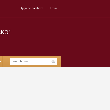
Kyçu në databazë
Email
SKO"
▼