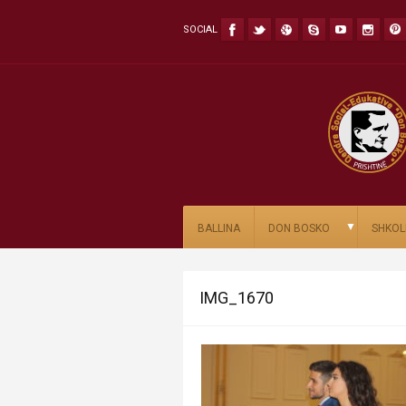
SOCIAL
▼
BALLINA
DON BOSKO
SHKOL
IMG_1670