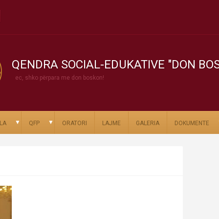
QENDRA SOCIAL-EDUKATIVE "DON BO
ec, shko përpara me don boskon!
▼
▼
LA
QFP
ORATORI
LAJME
GALERIA
DOKUMENTE