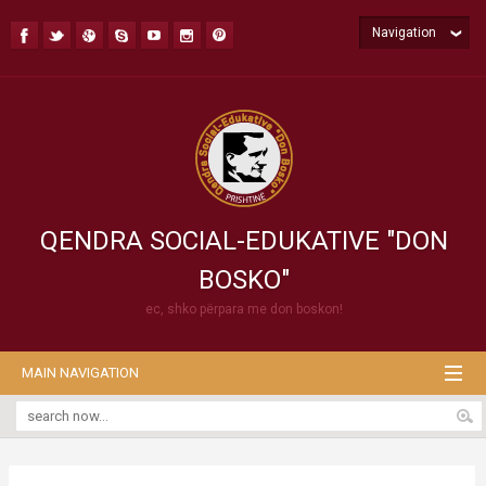
Navigation
QENDRA SOCIAL-EDUKATIVE "DON
BOSKO"
ec, shko përpara me don boskon!
MAIN NAVIGATION