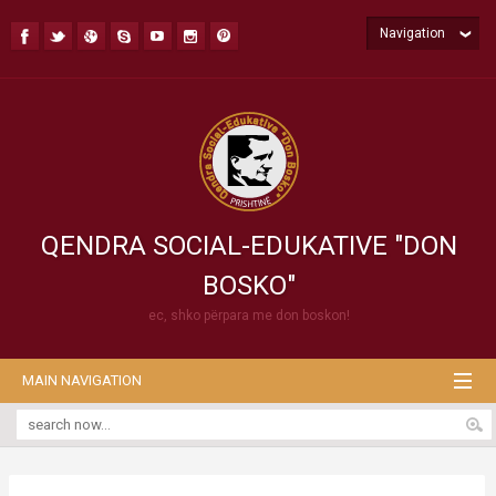
Navigation
QENDRA SOCIAL-EDUKATIVE "DON
BOSKO"
ec, shko përpara me don boskon!
MAIN NAVIGATION