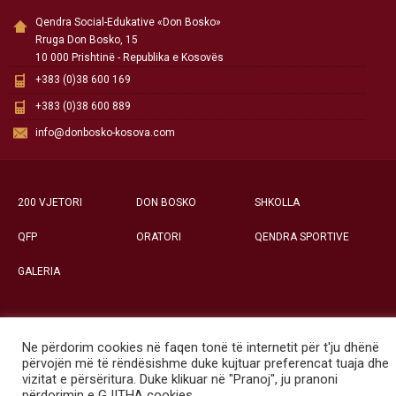
Qendra Social-Edukative «Don Bosko»
Rruga Don Bosko, 15
10 000 Prishtinë - Republika e Kosovës
+383 (0)38 600 169
+383 (0)38 600 889
info@donbosko-kosova.com
200 VJETORI
DON BOSKO
SHKOLLA
QFP
ORATORI
QENDRA SPORTIVE
GALERIA
Ne përdorim cookies në faqen tonë të internetit për t'ju dhënë
Të gjitha të drejtat e rezervuara ©
përvojën më të rëndësishme duke kujtuar preferencat tuaja dhe
Qendra Social-Edukative «Don Bosko» - Prishtinë
vizitat e përsëritura. Duke klikuar në "Pranoj", ju pranoni
përdorimin e GJITHA cookies.