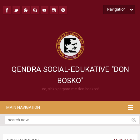
Navigation
QENDRA SOCIAL-EDUKATIVE "DON
BOSKO"
ec, shko përpara me don boskon!
MAIN NAVIGATION