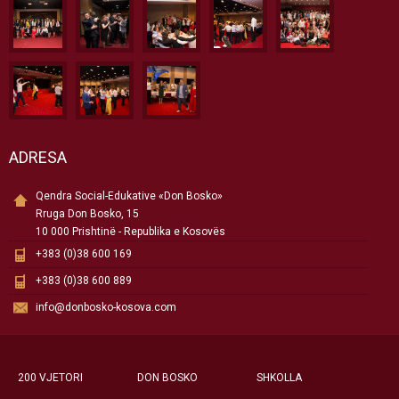
ADRESA
Qendra Social-Edukative «Don Bosko»
Rruga Don Bosko, 15
10 000 Prishtinë - Republika e Kosovës
+383 (0)38 600 169
+383 (0)38 600 889
info@donbosko-kosova.com
200 VJETORI
DON BOSKO
SHKOLLA